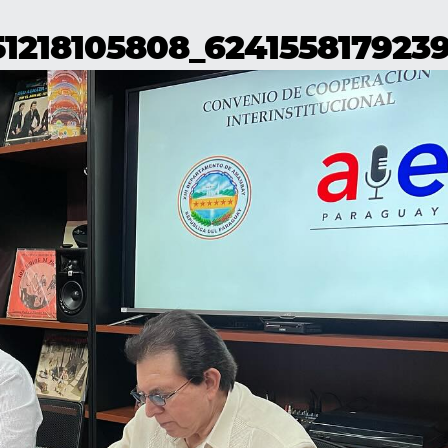
51218105808_624155817923