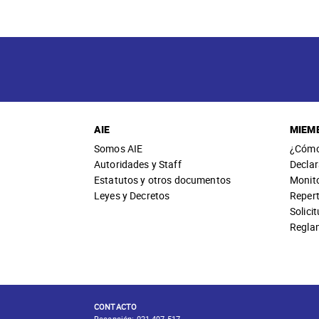
AIE
MIEM
Somos AIE
¿Cómo
Autoridades y Staff
Declar
Estatutos y otros documentos
Monit
Leyes y Decretos
Repert
Solici
Regla
CONTACTO
Recepción:
021 497 517