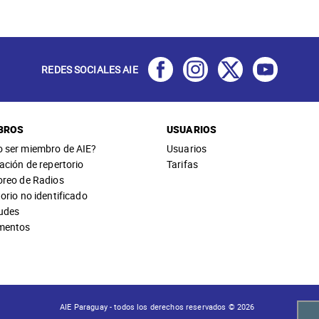
REDES SOCIALES AIE
BROS
USUARIOS
 ser miembro de AIE?
Usuarios
ación de repertorio
Tarifas
oreo de Radios
orio no identificado
tudes
mentos
AIE Paraguay - todos los derechos reservados © 2026