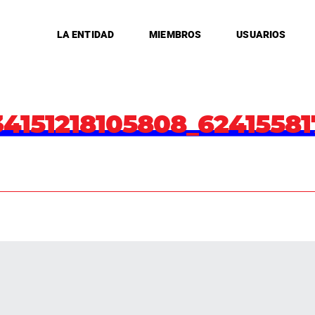
LA ENTIDAD
MIEMBROS
USUARIOS
34151218105808_6241558