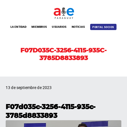
LA ENTIDAD
MIEMBROS
USUARIOS
NOTICIAS
PORTAL SOCIOS
F07D035C-3256-4115-935C-
3785D8833893
13 de septiembre de 2023
F07d035c-3256-4115-935c-
3785d8833893