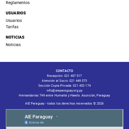
Reglamentos
USUARIOS
Usuarios
Tarifas
NOTICIAS
Noticias
CONTACTO
Recepción:
021 497 517
Atención al Socio:
021 449 573
Sección Copia Privada:
021 453 174
info@aieparaguay.org.py
Hernandarias 749 entre Humaitá y Haedo. Asunción, Paraguay
AIE Paraguay - todos los derechos reservados © 2026