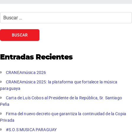
Buscar:
Entradas Recientes
CRANEAmúsica 2026
CRANEAmúsica 2025: la plataforma que fortalece la música
paraguaya
Carta de Luís Cobos al Presidente de la República, Sr. Santiago
Peña
Firma del nuevo decreto que garantiza la continuidad de la Copia
Privada
#S.O.S MUSICA PARAGUAY